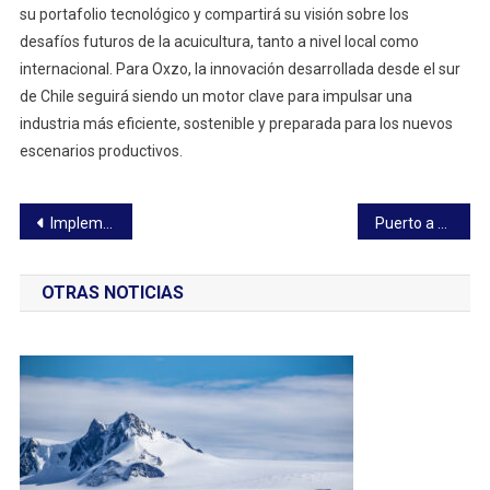
su portafolio tecnológico y compartirá su visión sobre los
desafíos futuros de la acuicultura, tanto a nivel local como
internacional. Para Oxzo, la innovación desarrollada desde el sur
de Chile seguirá siendo un motor clave para impulsar una
industria más eficiente, sostenible y preparada para los nuevos
escenarios productivos.
Navegación
Implementan movilización gratuita para AQUASUR 2026
Puerto a Puerto N° 70
de
OTRAS NOTICIAS
entradas