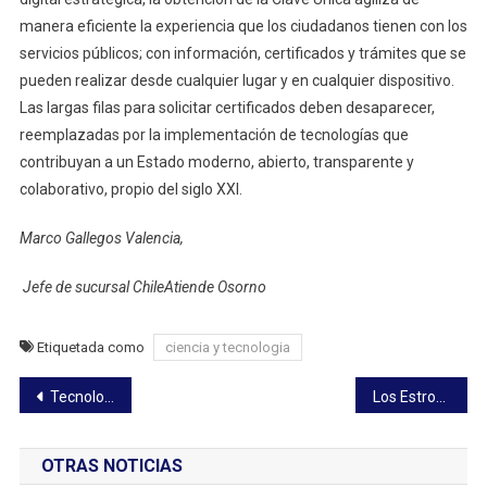
manera eficiente la experiencia que los ciudadanos tienen con los
servicios públicos; con información, certificados y trámites que se
pueden realizar desde cualquier lugar y en cualquier dispositivo.
Las largas filas para solicitar certificados deben desaparecer,
reemplazadas por la implementación de tecnologías que
contribuyan a un Estado moderno, abierto, transparente y
colaborativo, propio del siglo XXI.
Marco Gallegos Valencia,
Jefe de sucursal ChileAtiende Osorno
Etiquetada como
ciencia y tecnologia
Navegación
Tecnología que siembra cambio en la agricultura
Los Estromatolitos: El origen de la vida
de
OTRAS NOTICIAS
entradas