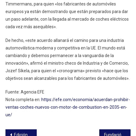
Timmermans, para quien «los fabricantes de automóviles
europeos ya están demostrando que están preparados para dar
un paso adelante, con la llegada al mercado de coches eléctricos
cada vez más asequibles».
De hecho, «este acuerdo allanará el camino para una industria
automovilística moderna y competitiva en la UE. El mundo está
cambiando y debemos permanecer a la vanguardia de la
innovación», afirmó el ministro checo de Industria y de Comercio,
Jozef Síkela, para quien el «cronograma» previsto «hace que los
objetivos sean alcanzables para los fabricantes de automóviles».
Fuente: Agencia EFE
Nota completa en:
https://efe.com/economia/acuerdan-prohibir-
ventas-coches-nuevos-con-motor-de-combustion-en-2035-en-
ue/
Navegación
Edición N° 60
Fundación Antártica21 reafirma compromiso con acercar el continente blanco a la comunidad