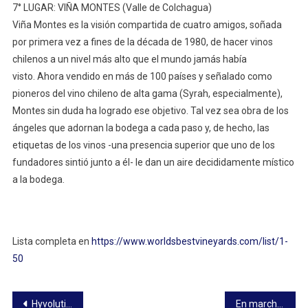
7° LUGAR: VIÑA MONTES (Valle de Colchagua)
Viña Montes es la visión compartida de cuatro amigos, soñada
por primera vez a fines de la década de 1980, de hacer vinos
chilenos a un nivel más alto que el mundo jamás había
visto. Ahora vendido en más de 100 países y señalado como
pioneros del vino chileno de alta gama (Syrah, especialmente),
Montes sin duda ha logrado ese objetivo. Tal vez sea obra de los
ángeles que adornan la bodega a cada paso y, de hecho, las
etiquetas de los vinos -una presencia superior que uno de los
fundadores sintió junto a él- le dan un aire decididamente místico
a la bodega.
Lista completa en
https://www.worldsbestvineyards.com/list/1-
50
Navegación
Hyvolution 2023 culmina con alta afluencia de visitantes
En marcha plan de acción de hidrógeno verde (H2V)