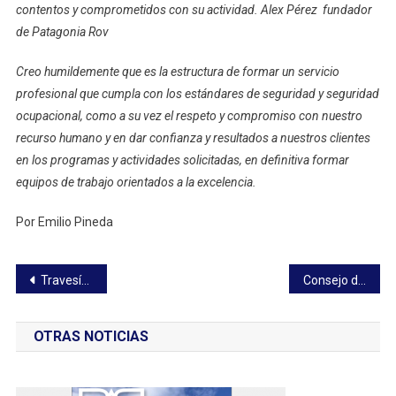
contentos y comprometidos con su actividad. Alex Pérez fundador
de Patagonia Rov
Creo humildemente que es la estructura de formar un servicio
profesional que cumpla con los estándares de seguridad y seguridad
ocupacional, como a su vez el respeto y compromiso con nuestro
recurso humano y en dar confianza y resultados a nuestros clientes
en los programas y actividades solicitadas, en definitiva formar
equipos de trabajo orientados a la excelencia.
Por Emilio Pineda
Navegación
Travesía en el Agios de Naviera Austral
Consejo de Ministros aprueba declaración de los humedales de Maullín como Santuario de la Naturaleza
de
OTRAS NOTICIAS
entradas