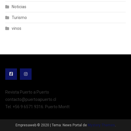
Noticias
Turismo
vinos
Revista Puerto a Puerto
contacto@puertoapuerto.cl
Tel. +56 9 6571 9316. Puerto Montt
Empresaweb © 2020
|
Tema: News Portal de
Mystery Themes
.