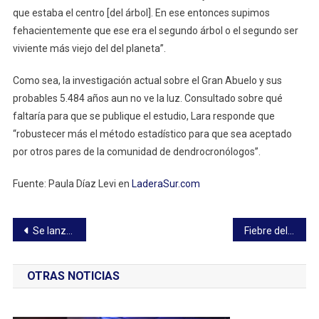
que estaba el centro [del árbol]. En ese entonces supimos
fehacientemente que ese era el segundo árbol o el segundo ser
viviente más viejo del del planeta”.
Como sea, la investigación actual sobre el Gran Abuelo y sus
probables 5.484 años aun no ve la luz. Consultado sobre qué
faltaría para que se publique el estudio, Lara responde que
“robustecer más el método estadístico para que sea aceptado
por otros pares de la comunidad de dendrocronólogos”.
Fuente: Paula Díaz Levi en
LaderaSur.com
Navegación
Se lanzaron los Premios Enoturismo Chile 2022
Fiebre del Hidrógeno Verde en Magallanes
de
OTRAS NOTICIAS
entradas