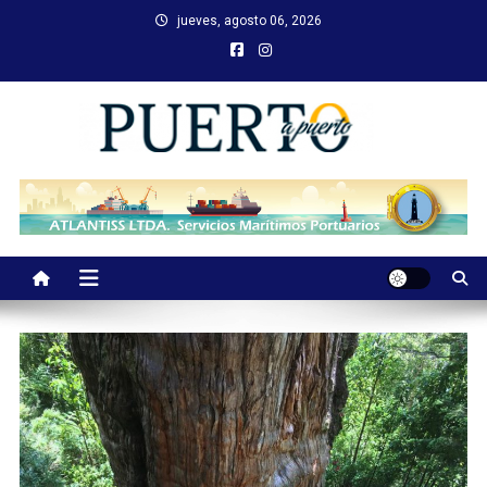
Saltar
jueves, agosto 06, 2026
al
contenido
Puerto a Puerto
Revista Empresarial